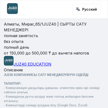
Русский
Алматы, Мирас,65/1
JUZ40 | СЫРТҚЫ САТУ
МЕНЕДЖЕРІ
полная занятость
без опыта
полный день
от 150,000 до 500,000 ₸ до вычета налогов
JUZ40 EDUCATION
Описание
JUZ40 КОМПАНИЯСЫ САТУ МЕНЕДЖЕРЛЕРІН ІЗДЕЙДІ
ТАЛАПТАР:
- Коммуникация дағдылары дамыған, клиентпен еркін әрі сенімді 
сөйлесе алатын;
- Командалық рухты қолдау және топтық жобаларға белсене 
атсалысу;
- Компьютерді сенімді қолдана білу (Google Docs, Excel)