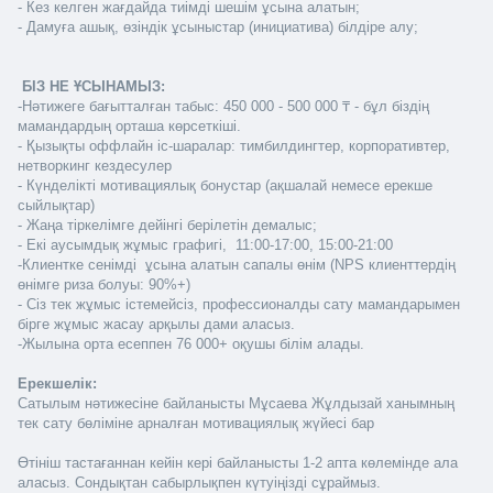
- Кез келген жағдайда тиімді шешім ұсына алатын;
- Дамуға ашық, өзіндік ұсыныстар (инициатива) білдіре алу; 
 БІЗ НЕ ҰСЫНАМЫЗ:
-Нәтижеге бағытталған табыс: 450 000 - 500 000 ₸ - бұл біздің 
мамандардың орташа көрсеткіші. 
- Қызықты оффлайн іс-шаралар: тимбилдингтер, корпоративтер, 
нетворкинг кездесулер
- Күнделікті мотивациялық бонустар (ақшалай немесе ерекше 
сыйлықтар)
- Жаңа тіркелімге дейінгі берілетін демалыс;
- Екі аусымдық жұмыс графигі,  11:00-17:00, 15:00-21:00 
-Клиентке сенімді  ұсына алатын сапалы өнім (NPS клиенттердің 
өнімге риза болуы: 90%+)
- Сіз тек жұмыс істемейсіз, профессионалды сату мамандарымен 
бірге жұмыс жасау арқылы дами аласыз.
-Жылына орта есеппен 76 000+ оқушы білім алады.
Ерекшелік:
Сатылым нәтижесіне байланысты Мұсаева Жұлдызай ханымның 
тек сату бөліміне арналған мотивациялық жүйесі бар
Өтініш тастағаннан кейін кері байланысты 1-2 апта көлемінде ала 
аласыз. Сондықтан сабырлықпен күтуіңізді сұраймыз.